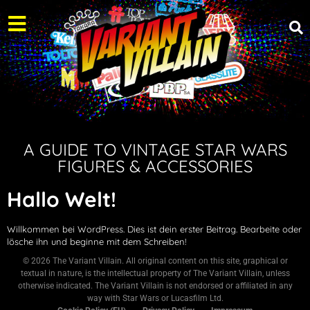
A GUIDE TO VINTAGE STAR WARS
FIGURES & ACCESSORIES
Hallo Welt!
Willkommen bei WordPress. Dies ist dein erster Beitrag. Bearbeite oder
lösche ihn und beginne mit dem Schreiben!
© 2026 The Variant Villain. All original content on this site, graphical or
textual in nature, is the intellectual property of The Variant Villain, unless
otherwise indicated. The Variant Villain is not endorsed or affiliated in any
way with Star Wars or Lucasfilm Ltd.